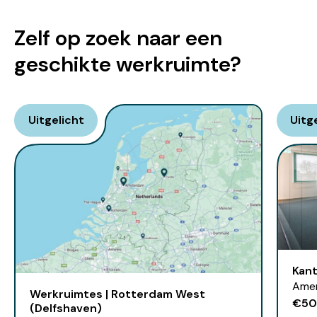
Zelf op zoek naar een
geschikte werkruimte?
Uitgelicht
Uitg
Kant
Amer
Werkruimtes | Rotterdam West
€50
(Delfshaven)