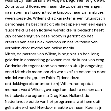
waarbij zijn aantal fans en volgers begonnen te groeien.
Zo ontstond Roem, een naam die zowel zijn verlangen
naar roem als humoristische knipoog naar zijn ambities
weerspiegelde. Willems drag karakter is een futuristisch
personage, hij beschrijft dit als het spelen van een eigen
‘superheld’ uit een fictieve wereld die hij bedacht heeft.
Zijn benadering van deze hobby is gericht op het
creëren van een uniek persoon en het vertellen van
verhalen door middel van online media.
Mitch, de partner van Willem, is nog niet zo heel lang
geleden in aanmerking gekomen met de kunst van drag.
Ondanks de tegenstand van mensen uit zijn omgeving,
vond Mitch de moed om zijn ware zelf te omarmen door
middel van dragqueen Faith. Tijdens deze
ontdekkingsreis ontmoette hij Willem, net op dat
moment werd Willem gevraagd om deel te nemen aan
het televisie programma Drag Race Holland, de
Nederlandse editie van het programma wat hem ooit
geïnspireerd had. Hierdoor maakte de naam Roem zijn