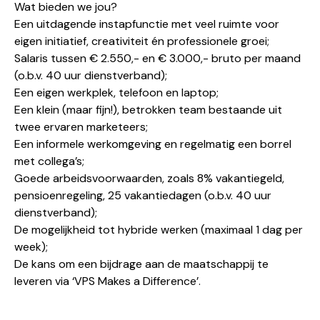
Wat bieden we jou?
Een uitdagende instapfunctie met veel ruimte voor
eigen initiatief, creativiteit én professionele groei;
Salaris tussen € 2.550,- en € 3.000,- bruto per maand
(o.b.v. 40 uur dienstverband);
Een eigen werkplek, telefoon en laptop;
Een klein (maar fijn!), betrokken team bestaande uit
twee ervaren marketeers;
Een informele werkomgeving en regelmatig een borrel
met collega’s;
Goede arbeidsvoorwaarden, zoals 8% vakantiegeld,
pensioenregeling, 25 vakantiedagen (o.b.v. 40 uur
dienstverband);
De mogelijkheid tot hybride werken (maximaal 1 dag per
week);
De kans om een bijdrage aan de maatschappij te
leveren via ‘
VPS Makes a Difference
’.