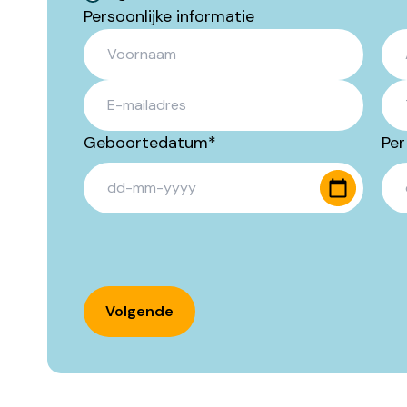
Persoonlijke informatie
Geboortedatum
*
Per
DD da
Volgende