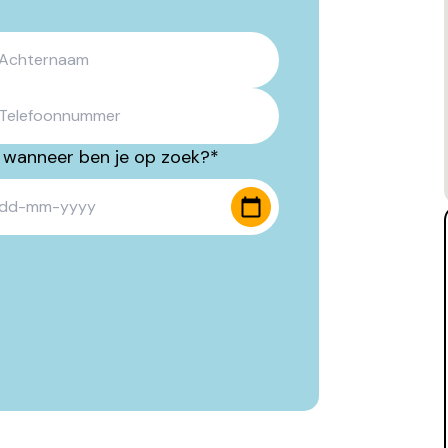
 wanneer ben je op zoek?
*
sh MM dash JJJJ
DD dash MM dash JJJJ