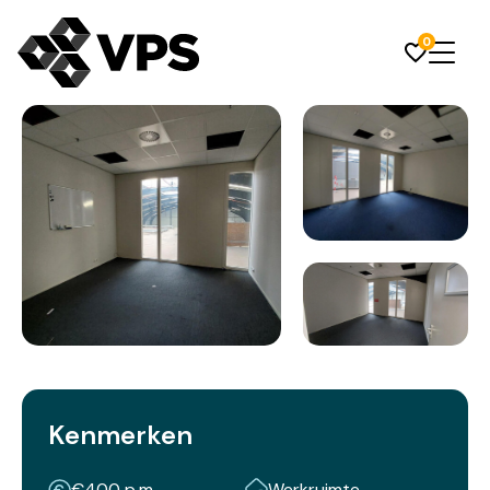
0
Kenmerken
€400 p.m.
Werkruimte