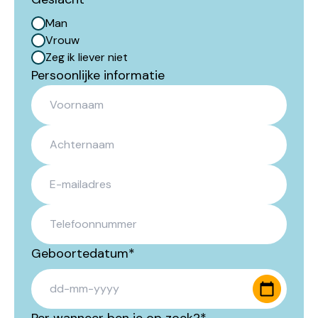
Man
Vrouw
Zeg ik liever niet
Persoonlijke informatie
Geboortedatum
*
DD da