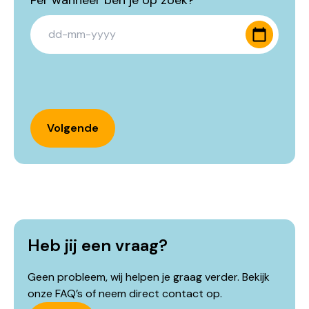
Per wanneer ben je op zoek?
*
DD da
Volgende
Heb jij een vraag?
Geen probleem, wij helpen je graag verder. Bekijk
onze FAQ’s of neem direct contact op.