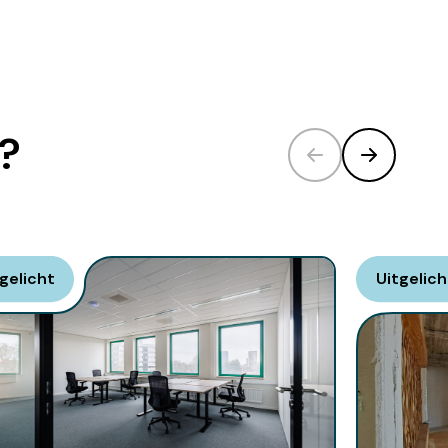
e?
gelicht
Uitgelich