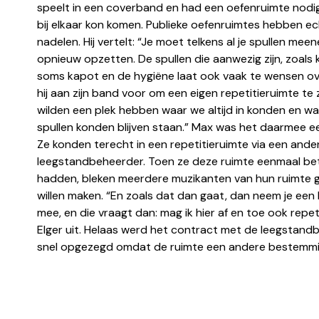
speelt in een coverband en had een oefenruimte nod
bij elkaar kon komen. Publieke oefenruimtes hebben e
nadelen. Hij vertelt: “Je moet telkens al je spullen meen
opnieuw opzetten. De spullen die aanwezig zijn, zoals k
soms kapot en de hygiëne laat ook vaak te wensen ove
hij aan zijn band voor om een eigen repetitieruimte te
wilden een plek hebben waar we altijd in konden en w
spullen konden blijven staan.” Max was het daarmee e
Ze konden terecht in een repetitieruimte via een ande
leegstandbeheerder. Toen ze deze ruimte eenmaal be
hadden, bleken meerdere muzikanten van hun ruimte g
willen maken. “En zoals dat dan gaat, dan neem je een
mee, en die vraagt dan: mag ik hier af en toe ook repet
Elger uit. Helaas werd het contract met de leegstand
snel opgezegd omdat de ruimte een andere bestemmi