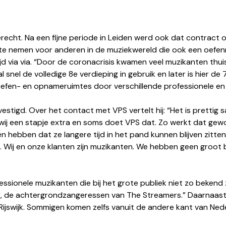
recht. Na een fijne periode in Leiden werd ook dat contract 
f te nemen voor anderen in de muziekwereld die ook een oefen
ijd via via. “Door de coronacrisis kwamen veel muzikanten thuis
snel de volledige 8e verdieping in gebruik en later is hier de 
s oefen- en opnameruimtes door verschillende professionele e
estigd. Over het contact met VPS vertelt hij: “Het is prettig 
wij een stapje extra en soms doet VPS dat. Zo werkt dat gew
n hebben dat ze langere tijd in het pand kunnen blijven zitte
. Wij en onze klanten zijn muzikanten. We hebben geen groot b
ssionele muzikanten die bij het grote publiek niet zo bekend 
ox, de achtergrondzangeressen van The Streamers.” Daarnaa
jswijk. Sommigen komen zelfs vanuit de andere kant van Nederl