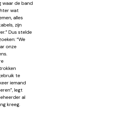
ig waar de band
chter wat
emen, alles
abels, zijn
r.” Dus stelde
 zoeken: “We
aar onze
ens.
re
trokken
ebruik te
 keer iemand
eren”, legt
beheerder al
ng kreeg.